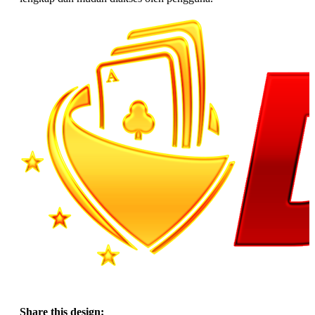
Share this design: