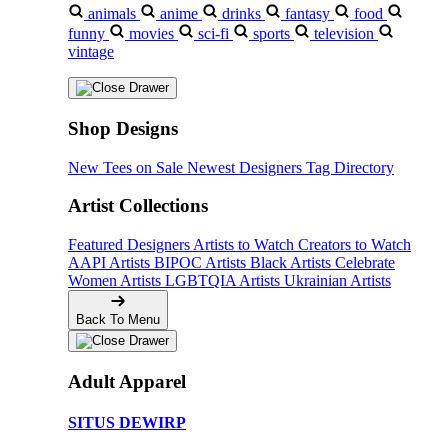
animals
anime
drinks
fantasy
food
funny
movies
sci-fi
sports
television
vintage
Shop Designs
New Tees on Sale
Newest Designers
Tag Directory
Artist Collections
Featured Designers
Artists to Watch
Creators to Watch
AAPI Artists
BIPOC Artists
Black Artists
Celebrate
Women Artists
LGBTQIA Artists
Ukrainian Artists
Back To Menu
Adult Apparel
SITUS DEWIRP