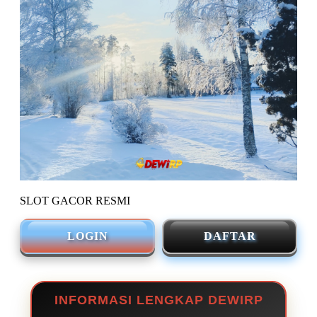
SLOT GACOR RESMI
LOGIN
DAFTAR
INFORMASI LENGKAP DEWIRP