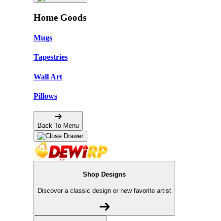
Home Goods
Mugs
Tapestries
Wall Art
Pillows
Back To Menu
Shop Designs
Discover a classic design or new favorite artist