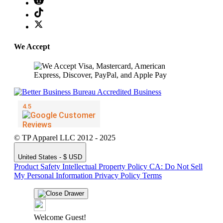
We Accept
© TP Apparel LLC 2012 - 2025
United States - $ USD
Product Safety
Intellectual Property Policy
CA: Do Not Sell
My Personal Information
Privacy Policy
Terms
Welcome Guest!